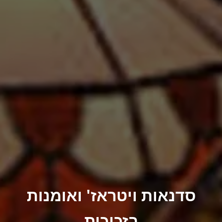
סדנאות ויטראז' ואומנות
בזכוכית