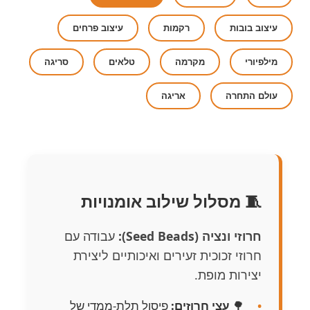
עיצוב בובות
רקמות
עיצוב פרחים
מילפיורי
מקרמה
טלאים
סריגה
עולם התחרה
אריגה
🧵 מסלול שילוב אומנויות
חרוזי ונציה (Seed Beads):
עבודה עם
חרוזי זכוכית זעירים ואיכותיים ליצירת
יצירות מופת.
🌳
עצי חרוזים:
פיסול תלת-ממדי של