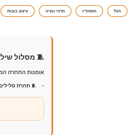
הכל
הסטודיו
חרוזי ונציה
עיצוב בובות
🧵 מסלול שילו
אומנות התחרה המס
🧵
תחרת סלילים: