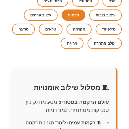
הכל
הסטודיו
חרוזי ונציה
עיצוב בובות
רקמות
עיצוב פרחים
מילפיורי
מקרמה
טלאים
סריגה
עולם התחרה
אריגה
🧵 מסלול שילוב אומנויות
עולם הרקמה בסטודיו:
מסע מרתק בין
טכניקות מסורתיות למודרניות.
🧵
רקמות עמים:
לימוד סגנונות רקמה